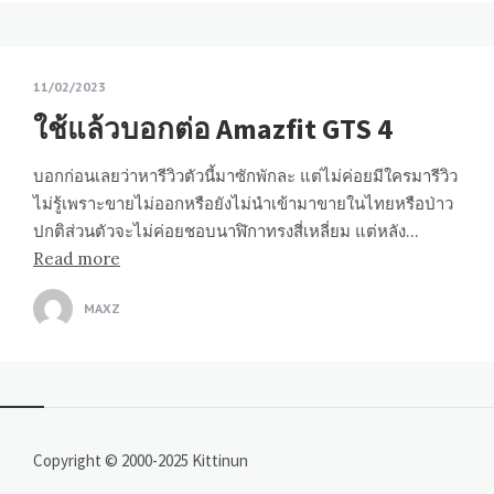
11/02/2023
ใช้แล้วบอกต่อ Amazfit GTS 4
บอกก่อนเลยว่าหารีวิวตัวนี้มาซักพักละ แต่ไม่ค่อยมีใครมารีวิว
ไม่รู้เพราะขายไม่ออกหรือยังไม่นำเข้ามาขายในไทยหรือป่าว
ปกติส่วนตัวจะไม่ค่อยชอบนาฬิกาทรงสี่เหลี่ยม แต่หลัง…
Read more
MAXZ
Copyright © 2000-2025 Kittinun