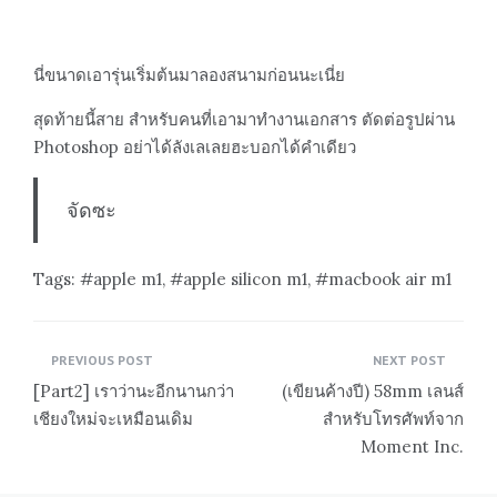
นี่ขนาดเอารุ่นเริ่มต้นมาลองสนามก่อนนะเนี่ย
สุดท้ายนี้สาย สำหรับคนที่เอามาทำงานเอกสาร ตัดต่อรูปผ่าน
Photoshop อย่าได้ลังเลเลยฮะบอกได้คำเดียว
จัดซะ
Tags:
apple m1
,
apple silicon m1
,
macbook air m1
Post
PREVIOUS POST
NEXT POST
navigation
[Part2] เราว่านะอีกนานกว่า
(เขียนค้างปี) 58mm เลนส์
เชียงใหม่จะเหมือนเดิม
สำหรับโทรศัพท์จาก
Moment Inc.